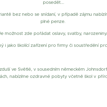
posedět....
iantě bez nebo se snídaní, v případě zájmu nabíz
plné penze.
Je možnost zde pořádat oslavy, svatby, narozeniny
 i jako školící zařízení pro firmy či soustředění pr
vzduší ve Světlé, v sousedním německém Johnsdorf
ách, nabízíme ozdravné pobyty včetně škol v přír