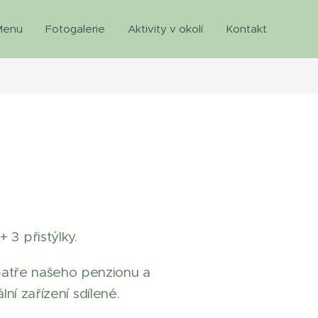
Menu
Fotogalerie
Aktivity v okolí
Kontakt
 3 přistýlky.
 patře našeho penzionu a
lní zařízení sdílené.