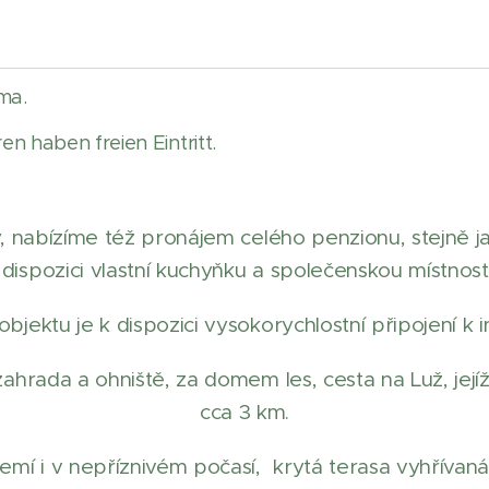
rma.
en haben freien Eintritt.
, nabízíme též pronájem celého penzionu, stejně ja
dispozici vlastní kuchyňku a společenskou místnost
bjektu je k dispozici vysokorychlostní připojení k 
ahrada a ohniště, za domem les, cesta na Luž, její
cca 3 km.
zemí i v nepříznivém počasí, krytá terasa vyhřívan