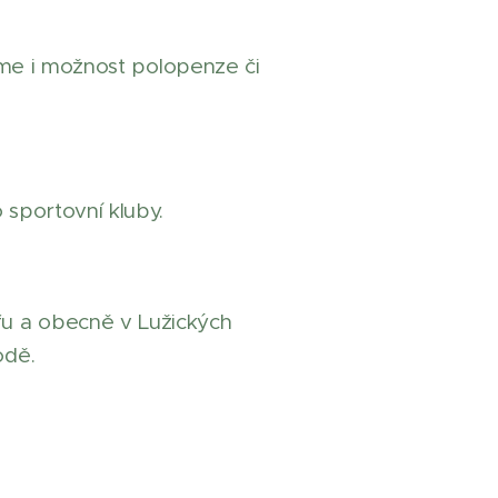
íme i možnost polopenze či
.
o sportovní kluby.
u a obecně v Lužických
odě.