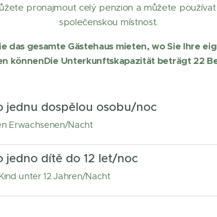
ůžete pronajmout celý penzion a můžete používat 
společenskou místnost.
Sie das gesamte Gästehaus mieten, wo Sie Ihre e
en können
Die Unterkunftskapazität beträgt 22 B
o jednu dospělou osobu/noc
nen Erwachsenen/Nacht
 jedno dítě do 12 let/noc
 Kind unter 12 Jahren/Nacht